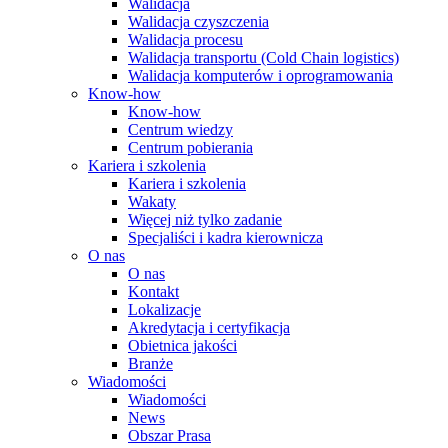
Walidacja
Walidacja czyszczenia
Walidacja procesu
Walidacja transportu (Cold Chain logistics)
Walidacja komputerów i oprogramowania
Know-how
Know-how
Centrum wiedzy
Centrum pobierania
Kariera i szkolenia
Kariera i szkolenia
Wakaty
Więcej niż tylko zadanie
Specjaliści i kadra kierownicza
O nas
O nas
Kontakt
Lokalizacje
Akredytacja i certyfikacja
Obietnica jakości
Branże
Wiadomości
Wiadomości
News
Obszar Prasa