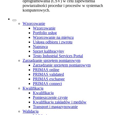
oprogramowania (CSV) w celu zapewnienia
powtarzalności procedur i procesów w systemach
komputerowych.
Wzorcowanie
Wzorcowanie
Portfolio usług
Wzorcowanie na miejscu
Usługa odbioru i zwrotu
Naprawa
Sprzęt kalibracyjny
Testo Industrial Services Portal
Zarządzanie sprzętem pomiarowym
Zarządzanie sprzętem pomiarowym
PRIMAS online
PRIMAS validated
PRIMAS exchange
PRIMAS connect
Kwalifikacja
Kwalifikacja
Pomieszczenie czyste
Kwalifikacja zakładów i mediów
Transport i magazynowanie
Walidacja