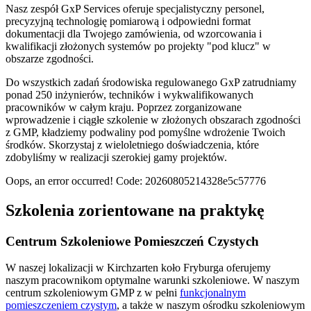
Nasz zespół GxP Services oferuje specjalistyczny personel,
precyzyjną technologię pomiarową i odpowiedni format
dokumentacji dla Twojego zamówienia, od wzorcowania i
kwalifikacji złożonych systemów po projekty "pod klucz" w
obszarze zgodności.
Do wszystkich zadań środowiska regulowanego GxP zatrudniamy
ponad 250 inżynierów, techników i wykwalifikowanych
pracowników w całym kraju. Poprzez zorganizowane
wprowadzenie i ciągłe szkolenie w złożonych obszarach zgodności
z GMP, kładziemy podwaliny pod pomyślne wdrożenie Twoich
środków. Skorzystaj z wieloletniego doświadczenia, które
zdobyliśmy w realizacji szerokiej gamy projektów.
Oops, an error occurred! Code: 20260805214328e5c57776
Szkolenia zorientowane na praktykę
Centrum Szkoleniowe Pomieszczeń Czystych
W naszej lokalizacji w Kirchzarten koło Fryburga oferujemy
naszym pracownikom optymalne warunki szkoleniowe. W naszym
centrum szkoleniowym GMP z w pełni
funkcjonalnym
pomieszczeniem czystym
, a także w naszym ośrodku szkoleniowym